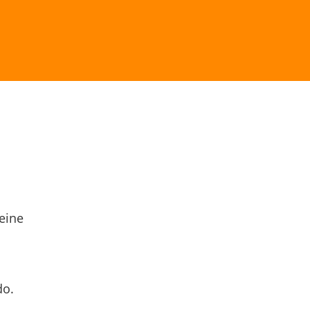
eine
do.