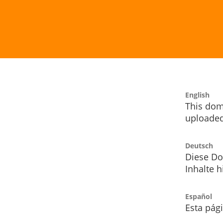
English
This dom
uploaded
Deutsch
Diese Do
Inhalte h
Español
Esta pág